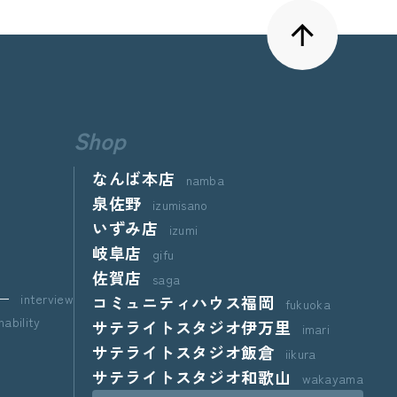
Shop
なんば本店
namba
泉佐野
izumisano
いずみ店
izumi
岐阜店
gifu
佐賀店
saga
ー
interview
コミュニティハウス福岡
fukuoka
nability
サテライトスタジオ伊万里
imari
サテライトスタジオ飯倉
iikura
サテライトスタジオ和歌山
wakayama