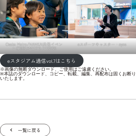
Osaka Metro/NANKAI共催イベン
eスポーツキャスター・eyes
ト:夢洲GAMER’S FES2026
eスタジアム通信vol.7はこちら
※画像の無断ダウンロード、ご使用はご遠慮ください。

※本誌のダウンロード、コピー、転載、編集、再配布は固くお断り
いたします。
一覧に戻る