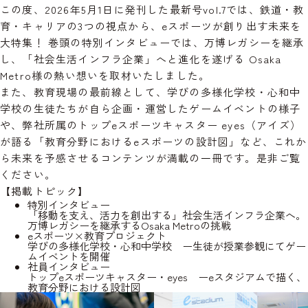
この度、2026年5月1日に発刊した最新号vol.7では、鉄道・教
育・キャリアの3つの視点から、eスポーツが創り出す未来を
大特集！ 巻頭の特別インタビューでは、
万博レガシーを継承
し、
「社会生活インフラ企業
」へと進化を遂げる Osaka
Metro様の熱い想いを取材いたしました。
また、教育現場の最前線として、
学びの多様化学校・心和中
学校
の生徒たちが自ら企画・運営したゲームイベントの様子
や、弊社所属のトップeスポーツキャスター
eyes（アイズ）
が語る「教育分野におけるeスポーツの設計図」など、これか
ら未来を予感させるコンテンツが満載の一冊です。是非ご覧
ください。
【掲載トピック】
特別インタビュー
「移動を支え、活力を創出する」社会生活インフラ企業へ。
万博レガシーを継承するOsaka Metroの挑戦
eスポーツ×教育プロジェクト
学びの多様化学校・心和中学校 ー生徒が授業参観にてゲー
ムイベントを開催
社員インタビュー
トップeスポーツキャスター・eyes ーeスタジアムで描く、
教育分野における設計図