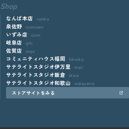
Shop
なんば本店
namba
泉佐野
izumisano
いずみ店
izumi
岐阜店
gifu
佐賀店
saga
コミュニティハウス福岡
fukuoka
サテライトスタジオ伊万里
imari
サテライトスタジオ飯倉
iikura
サテライトスタジオ和歌山
wakayama
ストアサイトをみる