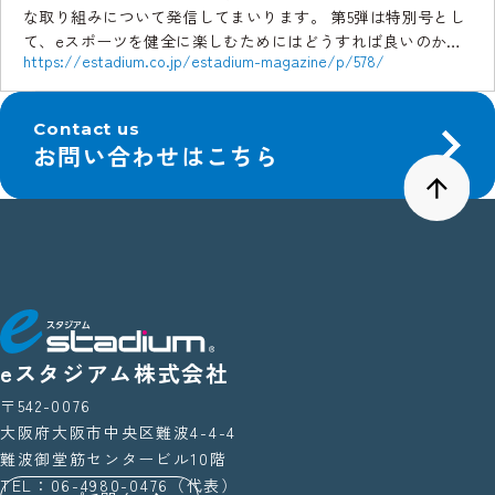
な取り組みについて発信してまいります。 第5弾は特別号とし
て、eスポーツを健全に楽しむためにはどうすれば良いのか、
https://estadium.co.jp/estadium-magazine/p/578/
その答えに迫った対談記事となっております！ 現 […]
Contact us
お問い合わせはこちら
eスタジアム株式会社
〒542-0076
大阪府大阪市中央区難波4-4-4
難波御堂筋センタービル10階
TEL：06-4980-0476（代表）