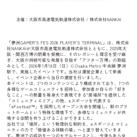
主催：大阪市高速電気軌道株式会社 / 株式会社NANKAI
「夢洲GAMER’S FES 2026 PLAYER’S TERMINAL」は、株式会
社NANKAIが大阪市高速電気軌道株式会社とともに、2025年大
阪・関西万博の閉幕を契機に、そのレガシーと理念を受け継
ぎ、大阪の持続可能な発展を目指す「アフター万博」の取組
みとして、2026年1月18日（日）にOsaka Metro 中央線 夢洲
駅で、実施したイベントです。当社は運営企業として参画
し、イベント企画から当日の運営を行いました。
本イベントは、2つのコンテンツにより構成されており、7つの
多様なゲームコミュニティを招待し、参加者が自らの「好き
なこと」への熱量を等身大で表現できる”居場所”を提供した
「コミュニティエリア」の他、eスポーツを代表する
「eFootball™」を採用したオープン大会を開催し、駅のプラ
ットホームという特殊な環境下で、多様なコミュニティが共
鳴する空間を作り上げることができました。
当社では「場所」という物理的な制約を、eスポーツとコミュ
ニティの力で「価値ある体験の場」へと塗り替えていきま
す。夢洲での成功を一つのモデルケースとし、今後もあらゆ