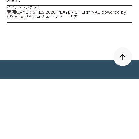
イベントコンテンツ
夢洲GAMER’S FES 2026 PLAYER’S TERMINAL powered by
eFootball™ / コミュニティエリア
eスタジアム株式会社
〒542-0076
大阪府大阪市中央区難波4-4-4
難波御堂筋センタービル10階