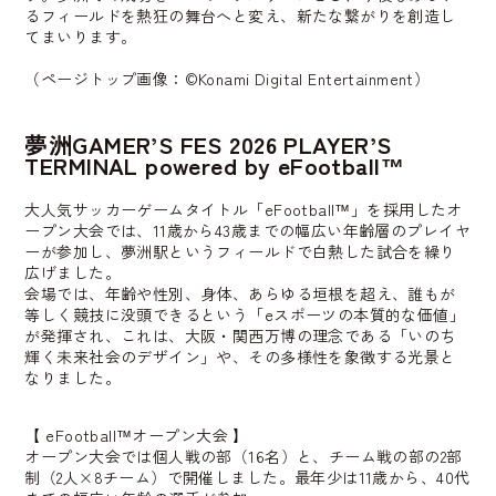
るフィールドを熱狂の舞台へと変え、新たな繋がりを創造し
てまいります。
（ページトップ画像：©Konami Digital Entertainment）
夢洲GAMER’S FES 2026 PLAYER’S
TERMINAL powered by eFootball™
大人気サッカーゲームタイトル「eFootball™」を採用したオ
ープン大会では、11歳から43歳までの幅広い年齢層のプレイヤ
ーが参加し、夢洲駅というフィールドで白熱した試合を繰り
広げました。
会場では、年齢や性別、身体、あらゆる垣根を超え、誰もが
等しく競技に没頭できるという「eスポーツの本質的な価値」
が発揮され、これは、大阪・関西万博の理念である「いのち
輝く未来社会のデザイン」や、その多様性を象徴する光景と
なりました。
【
eFootball™オープン大会
】
オープン大会では個人戦の部（16名）と、チーム戦の部の2部
制（2人×8チーム）で開催しました。最年少は11歳から、40代