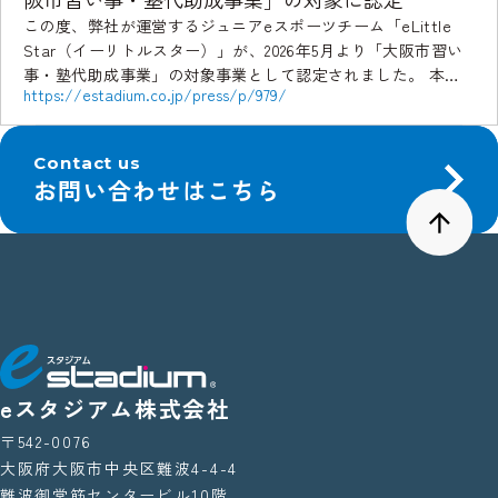
この度、弊社が運営するジュニアeスポーツチーム「eLittle
Star（イーリトルスター）」が、2026年5月より「大阪市習い
事・塾代助成事業」の対象事業として認定されました。 本認
https://estadium.co.jp/press/p/979/
定により、大阪市内の対象世帯は、制度 […]
Contact us
お問い合わせはこちら
eスタジアム株式会社
〒542-0076
大阪府大阪市中央区難波4-4-4
難波御堂筋センタービル10階