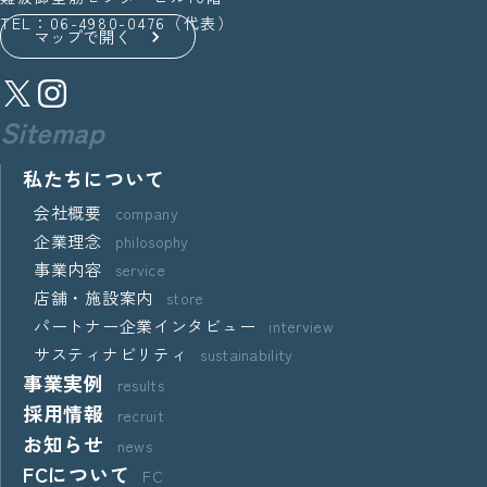
TEL：06-4980-0476（代表）
マップで開く
Sitemap
私たちについて
会社概要
company
企業理念
philosophy
事業内容
service
店舗・施設案内
store
パートナー企業インタビュー
interview
サスティナビリティ
sustainability
事業実例
results
採用情報
recruit
お知らせ
news
FCについて
FC