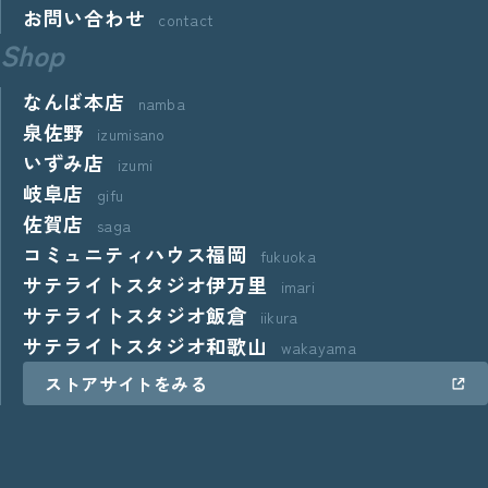
お問い合わせ
contact
Shop
なんば本店
namba
泉佐野
izumisano
いずみ店
izumi
岐阜店
gifu
佐賀店
saga
コミュニティハウス福岡
fukuoka
サテライトスタジオ伊万里
imari
サテライトスタジオ飯倉
iikura
サテライトスタジオ和歌山
wakayama
ストアサイトをみる