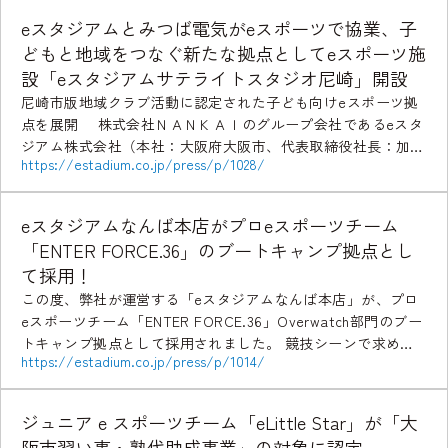
eスタジアムとみつば電気がeスポーツで協業、子
どもと地域をつなぐ新たな拠点としてeスポーツ施
設「eスタジアムサテライトスタジオ尼崎」開設
尼崎市版地域クラブ活動に認定された子ども向けeスポーツ拠
点を展開 株式会社ＮＡＮＫＡＩのグループ会社であるeスタ
ジアム株式会社（本社：大阪府大阪市、代表取締役社長：加藤
https://estadium.co.jp/press/p/1028/
寛之、以下「eスタジアム」）と株式会社みつば電気 […]
eスタジアムなんば本店がプロeスポーツチーム
「ENTER FORCE.36」のブートキャンプ拠点とし
て採用！
この度、弊社が運営する「eスタジアムなんば本店」が、プロ
eスポーツチーム「ENTER FORCE.36」Overwatch部門のブー
トキャンプ拠点として採用されました。 競技シーンで求めら
https://estadium.co.jp/press/p/1014/
れる設備や環境を備えた「eスタジ […]
ジュニア e スポーツチーム「eLittle Star」が「大
阪市習い事・塾代助成事業」の対象に認定