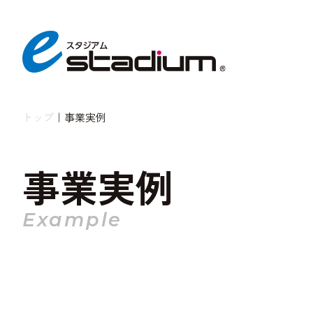
トップ
｜
事業実例
事業実例
Example