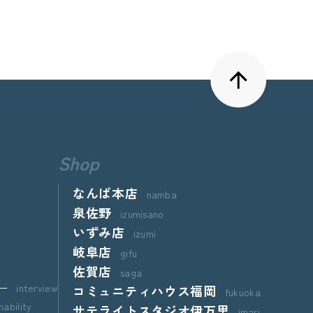
Shop
なんば本店
namba
泉佐野
izumisano
いずみ店
izumi
岐阜店
gifu
佐賀店
saga
ー
interview
コミュニティハウス福岡
fukuoka
nability
サテライトスタジオ伊万里
imari