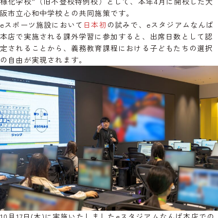
様化学校”（旧不登校特例校）として、本年4月に開校した大
阪市立心和中学校との共同施策です。
eスポーツ施設において
日本初
の試みで、eスタジアムなんば
本店で実施される課外学習に参加すると、出席日数として認
定されることから、義務教育課程における子どもたちの選択
の自由が実現されます。
10月17日(木)に実施いたしましたeスタジアムなんば本店での