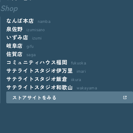
Shop
なんば本店
namba
泉佐野
izumisano
いずみ店
izumi
岐阜店
gifu
佐賀店
saga
コミュニティハウス福岡
fukuoka
サテライトスタジオ伊万里
imari
サテライトスタジオ飯倉
iikura
サテライトスタジオ和歌山
wakayama
ストアサイトをみる