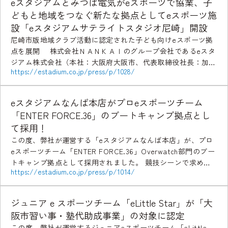
eスタジアムとみつば電気がeスポーツで協業、子
どもと地域をつなぐ新たな拠点としてeスポーツ施
設「eスタジアムサテライトスタジオ尼崎」開設
尼崎市版地域クラブ活動に認定された子ども向けeスポーツ拠
点を展開 株式会社ＮＡＮＫＡＩのグループ会社であるeスタ
ジアム株式会社（本社：大阪府大阪市、代表取締役社長：加藤
https://estadium.co.jp/press/p/1028/
寛之、以下「eスタジアム」）と株式会社みつば電気 […]
eスタジアムなんば本店がプロeスポーツチーム
「ENTER FORCE.36」のブートキャンプ拠点とし
て採用！
この度、弊社が運営する「eスタジアムなんば本店」が、プロ
eスポーツチーム「ENTER FORCE.36」Overwatch部門のブー
トキャンプ拠点として採用されました。 競技シーンで求めら
https://estadium.co.jp/press/p/1014/
れる設備や環境を備えた「eスタジ […]
ジュニア e スポーツチーム「eLittle Star」が「大
阪市習い事・塾代助成事業」の対象に認定
この度、弊社が運営するジュニアeスポーツチーム「eLittle