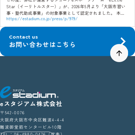
Star（イーリトルスター）」が、2026年5月より「大阪市習い
事・塾代助成事業」の対象事業として認定されました。 本認
https://estadium.co.jp/press/p/979/
定により、大阪市内の対象世帯は、制度 […]
Contact us
お問い合わせはこちら
eスタジアム株式会社
〒542-0076
大阪府大阪市中央区難波4-4-4
難波御堂筋センタービル10階
TEL：06-4980-0476（代表）