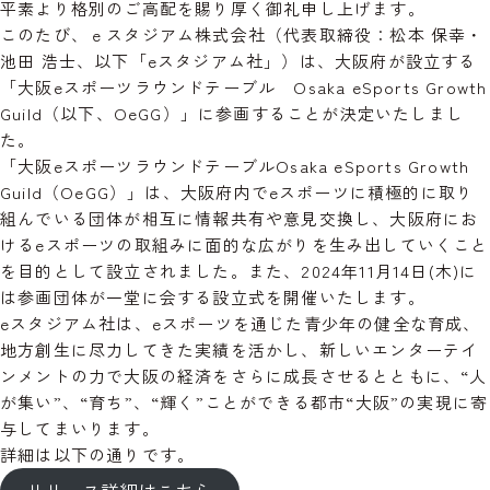
平素より格別のご高配を賜り厚く御礼申し上げます。
このたび、ｅスタジアム株式会社（代表取締役：松本 保幸・
池田 浩士、以下「eスタジアム社」）は、大阪府が設立する
「大阪eスポーツラウンドテーブル Osaka eSports Growth
Guild（以下、OeGG）」に参画することが決定いたしまし
た。
「大阪eスポーツラウンドテーブルOsaka eSports Growth
Guild（OeGG）」は、大阪府内でeスポーツに積極的に取り
組んでいる団体が相互に情報共有や意見交換し、大阪府にお
けるeスポーツの取組みに面的な広がりを生み出していくこと
を目的として設立されました。また、2024年11月14日(木)に
は参画団体が一堂に会する設立式を開催いたします。
eスタジアム社は、eスポーツを通じた青少年の健全な育成、
地方創生に尽力してきた実績を活かし、新しいエンターテイ
ンメントの力で大阪の経済をさらに成長させるとともに、“人
が集い”、“育ち”、“輝く”ことができる都市“大阪”の実現に寄
与してまいります。
詳細は以下の通りです。