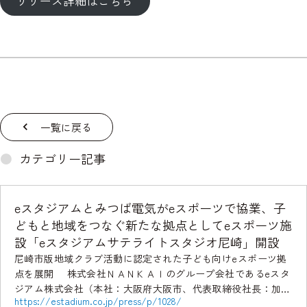
リリース詳細はこちら
一覧に戻る
カテゴリー記事
eスタジアムとみつば電気がeスポーツで協業、子
どもと地域をつなぐ新たな拠点としてeスポーツ施
設「eスタジアムサテライトスタジオ尼崎」開設
尼崎市版地域クラブ活動に認定された子ども向けeスポーツ拠
点を展開 株式会社ＮＡＮＫＡＩのグループ会社であるeスタ
ジアム株式会社（本社：大阪府大阪市、代表取締役社長：加藤
https://estadium.co.jp/press/p/1028/
寛之、以下「eスタジアム」）と株式会社みつば電気 […]