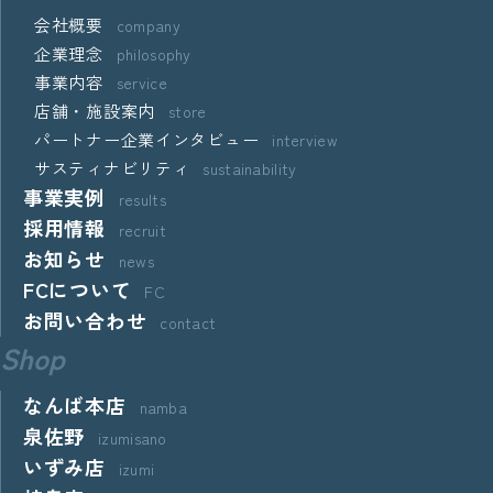
会社概要
company
企業理念
philosophy
事業内容
service
店舗・施設案内
store
パートナー企業インタビュー
interview
サスティナビリティ
sustainability
事業実例
results
採用情報
recruit
お知らせ
news
FCについて
FC
お問い合わせ
contact
Shop
なんば本店
namba
泉佐野
izumisano
いずみ店
izumi