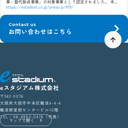
事・塾代助成事業」の対象事業として認定されました。 本認
https://estadium.co.jp/press/p/979/
定により、大阪市内の対象世帯は、制度 […]
Contact us
お問い合わせはこちら
eスタジアム株式会社
〒542-0076
大阪府大阪市中央区難波4-4-4
難波御堂筋センタービル10階
TEL：06-4980-0476（代表）
マップで開く