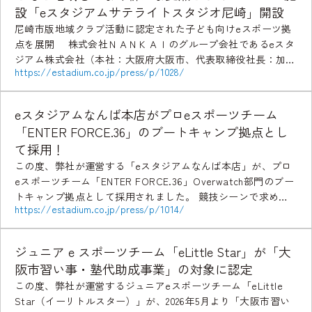
設「eスタジアムサテライトスタジオ尼崎」開設
尼崎市版地域クラブ活動に認定された子ども向けeスポーツ拠
点を展開 株式会社ＮＡＮＫＡＩのグループ会社であるeスタ
ジアム株式会社（本社：大阪府大阪市、代表取締役社長：加藤
https://estadium.co.jp/press/p/1028/
寛之、以下「eスタジアム」）と株式会社みつば電気 […]
eスタジアムなんば本店がプロeスポーツチーム
「ENTER FORCE.36」のブートキャンプ拠点とし
て採用！
この度、弊社が運営する「eスタジアムなんば本店」が、プロ
eスポーツチーム「ENTER FORCE.36」Overwatch部門のブー
トキャンプ拠点として採用されました。 競技シーンで求めら
https://estadium.co.jp/press/p/1014/
れる設備や環境を備えた「eスタジ […]
ジュニア e スポーツチーム「eLittle Star」が「大
阪市習い事・塾代助成事業」の対象に認定
この度、弊社が運営するジュニアeスポーツチーム「eLittle
Star（イーリトルスター）」が、2026年5月より「大阪市習い