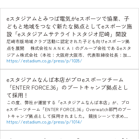
eスタジアムとみつば電気がeスポーツで協業、子
どもと地域をつなぐ新たな拠点としてeスポーツ施
設「eスタジアムサテライトスタジオ尼崎」開設
尼崎市版地域クラブ活動に認定された子ども向けeスポーツ拠
点を展開 株式会社ＮＡＮＫＡＩのグループ会社であるeスタ
ジアム株式会社（本社：大阪府大阪市、代表取締役社長：加藤
https://estadium.co.jp/press/p/1028/
寛之、以下「eスタジアム」）と株式会社みつば電気 […]
eスタジアムなんば本店がプロeスポーツチーム
「ENTER FORCE.36」のブートキャンプ拠点とし
て採用！
この度、弊社が運営する「eスタジアムなんば本店」が、プロ
eスポーツチーム「ENTER FORCE.36」Overwatch部門のブー
トキャンプ拠点として採用されました。 競技シーンで求めら
https://estadium.co.jp/press/p/1014/
れる設備や環境を備えた「eスタジ […]