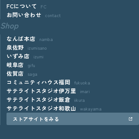
FCについて
FC
お問い合わせ
contact
Shop
なんば本店
namba
泉佐野
izumisano
いずみ店
izumi
岐阜店
gifu
佐賀店
saga
コミュニティハウス福岡
fukuoka
サテライトスタジオ伊万里
imari
サテライトスタジオ飯倉
iikura
サテライトスタジオ和歌山
wakayama
ストアサイトをみる