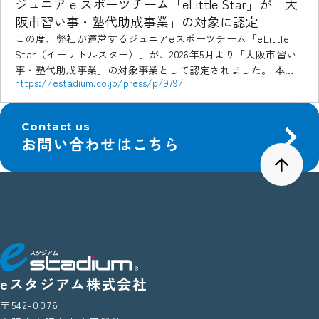
ジュニア e スポーツチーム「eLittle Star」が「大
阪市習い事・塾代助成事業」の対象に認定
この度、弊社が運営するジュニアeスポーツチーム「eLittle
Star（イーリトルスター）」が、2026年5月より「大阪市習い
事・塾代助成事業」の対象事業として認定されました。 本認
https://estadium.co.jp/press/p/979/
定により、大阪市内の対象世帯は、制度 […]
Contact us
お問い合わせはこちら
eスタジアム株式会社
〒542-0076