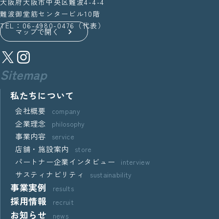
大阪府大阪市中央区難波4-4-4
難波御堂筋センタービル10階
TEL：06-4980-0476（代表）
マップで開く
Sitemap
私たちについて
会社概要
company
企業理念
philosophy
事業内容
service
店舗・施設案内
store
パートナー企業インタビュー
interview
サスティナビリティ
sustainability
事業実例
results
採用情報
recruit
お知らせ
news