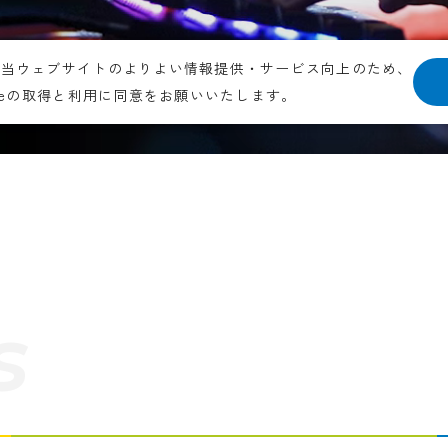
。当ウェブサイトのよりよい情報提供・サービス向上のため、
kieの取得と利用に同意をお願いいたします。
s