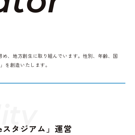
a
t
o
r
決に努め、地方創生に取り組んでいます。性別、年齢、国
ル」を創造いたします。
l
i
t
y
eスタジアム」運営