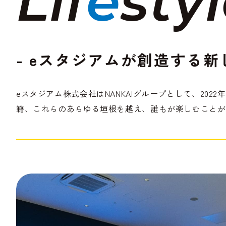
L
i
f
e
s
t
y
l
- eスタジアムが創造する
eスタジアム株式会社はNANKAIグループとして、20
籍、これらのあらゆる垣根を越え、誰もが楽しむことが