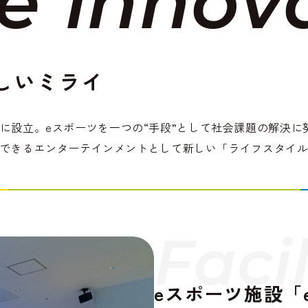
e
i
n
n
o
v
新しいミライ
22年に設立。eスポーツを一つの“手段”として社会課題の解
できるエンターテインメントとして新しい「ライフスタイ
F
a
c
i
eスポーツ施設「