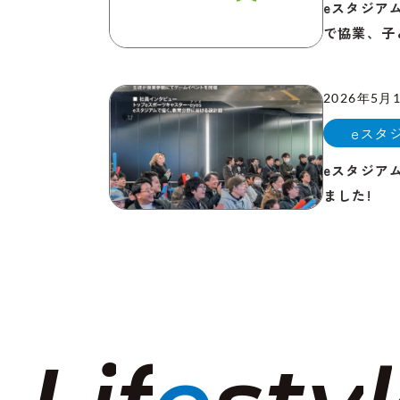
eスタジア
で協業、子
2026年5月
eスタ
eスタジアム
ました!