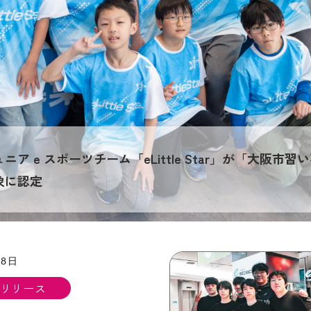
ュニア e スポーツチーム「eLittle Star」が「大阪
象に認定
28日
リリース