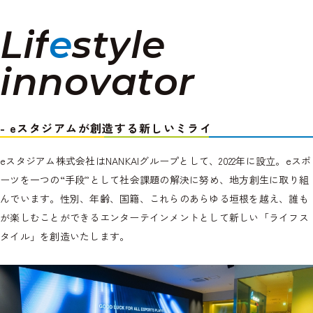
L
i
f
e
s
t
y
l
e
i
n
n
o
v
a
t
o
r
- eスタジアムが創造する新しいミライ
eスタジアム株式会社はNANKAIグループとして、2022年に設立。eスポ
ーツを一つの“手段”として社会課題の解決に努め、地方創生に取り組
んでいます。性別、年齢、国籍、これらのあらゆる垣根を越え、誰も
が楽しむことができるエンターテインメントとして新しい「ライフス
タイル」を創造いたします。