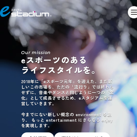
Our mission
eスポーツのある
ライフスタイルを。
2018年に「eスポーツ元年」を迎えた、まだ新
しいこの市場を、ただの「流行り」では終わら
せずに、音楽やダンスと同じように一つの「文
化」として成長させるため、eスタジアムを運
営していきます。
今までにない新しい概念の environment を創
り、
もっと entertainment にさらなる enjoy
を実現します。