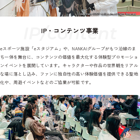
I
P
/
c
o
n
t
e
n
t
IP・コンテンツ事業
eスポーツ施設「eスタジアム」や、NANKAIグループがもつ沿線のま
ち一体を舞台に、コンテンツの価値を最大化する体験型プロモーショ
ンイベントを展開しています。キャラクターや作品の世界観をリアル
な場に落とし込み、ファンに独自性の高い体験価値を提供できる聖地
化や、周遊イベントなどのご協業が可能です。