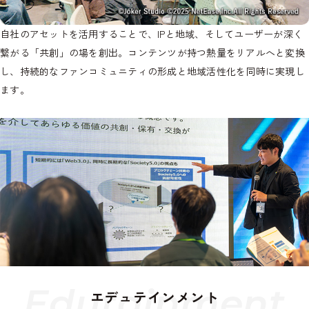
自社のアセットを活用することで、IPと地域、そしてユーザーが深く
繋がる「共創」の場を創出。コンテンツが持つ熱量をリアルへと変換
し、持続的なファンコミュニティの形成と地域活性化を同時に実現し
ます。
E
d
u
t
a
i
n
m
e
n
t
エデュテインメント