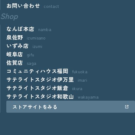
お問い合わせ
contact
Shop
なんば本店
namba
泉佐野
izumisano
いずみ店
izumi
岐阜店
gifu
佐賀店
saga
コミュニティハウス福岡
fukuoka
サテライトスタジオ伊万里
imari
サテライトスタジオ飯倉
iikura
サテライトスタジオ和歌山
wakayama
ストアサイトをみる