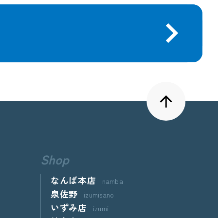
Shop
なんば本店
namba
泉佐野
izumisano
いずみ店
izumi